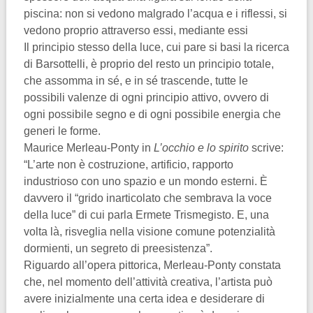
piscina: non si vedono malgrado l’acqua e i riflessi, si
vedono proprio attraverso essi, mediante essi
Il principio stesso della luce, cui pare si basi la ricerca
di Barsottelli, è proprio del resto un principio totale,
che assomma in sé, e in sé trascende, tutte le
possibili valenze di ogni principio attivo, ovvero di
ogni possibile segno e di ogni possibile energia che
generi le forme.
Maurice Merleau-Ponty in
L’occhio e lo spirito
scrive:
“L’arte non è costruzione, artificio, rapporto
industrioso con uno spazio e un mondo esterni. È
davvero il “grido inarticolato che sembrava la voce
della luce” di cui parla Ermete Trismegisto. E, una
volta là, risveglia nella visione comune potenzialità
dormienti, un segreto di preesistenza”.
Riguardo all’opera pittorica, Merleau-Ponty constata
che, nel momento dell’attività creativa, l’artista può
avere inizialmente una certa idea e desiderare di