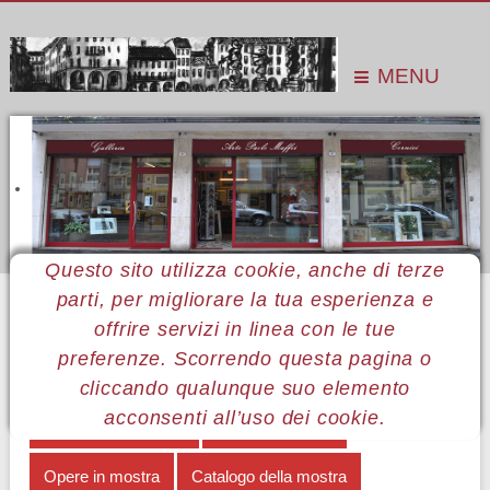
MENU
Questo sito utilizza cookie, anche di terze
parti, per migliorare la tua esperienza e
Sei qui:
Home
Le mostre
Mostre 2014
Dario Barsotelli
Il segno e la striscia
offrire servizi in linea con le tue
preferenze. Scorrendo questa pagina o
MENÙ DARIO BARSOTTELLI
cliccando qualunque suo elemento
acconsenti all’uso dei cookie.
Il segno e la striscia
Note biografiche
Opere in mostra
Catalogo della mostra