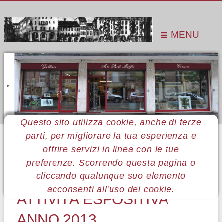
MENU
Questo sito utilizza cookie, anche di terze
parti, per migliorare la tua esperienza e
Sei qui:
Home
Pubblicazioni
Raccolta cataloghi monografici
Raccolta 2013
offrire servizi in linea con le tue
preferenze. Scorrendo questa pagina o
ARTE PAOLO MAFFEI -
cliccando qualunque suo elemento
acconsenti all’uso dei cookie.
ATTIVITÀ ESPOSITIVA
ANNO 2013