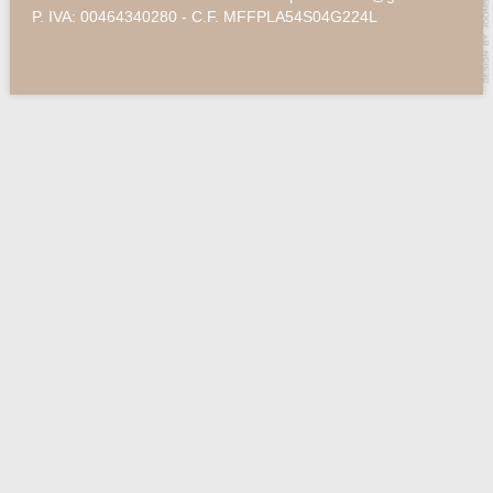
P. IVA: 00464340280 - C.F. MFFPLA54S04G224L